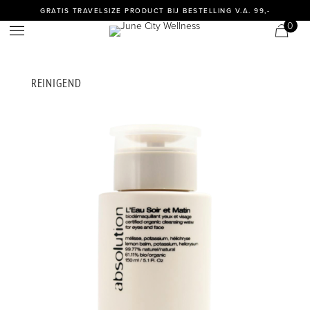
GRATIS TRAVELSIZE PRODUCT BIJ BESTELLING V.A. 99,-
0
REINIGEND