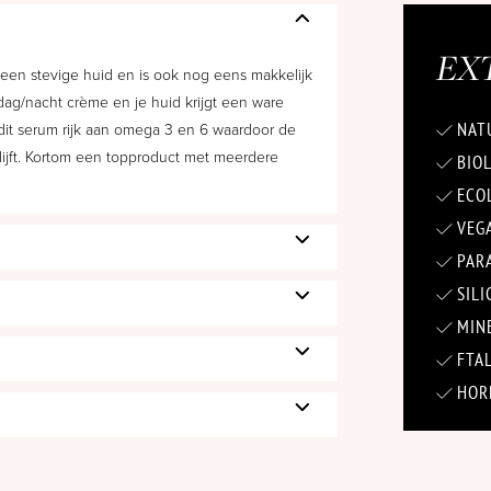
EX
 een stevige huid en is ook nog eens makkelijk
 dag/nacht crème en je huid krijgt een ware
NATU
 dit serum rijk aan omega 3 en 6 waardoor de
ijft. Kortom een topproduct met meerdere
BIOL
ECOL
VEG
PARA
SILI
MINE
FTAL
HORM