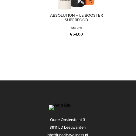
ABSOLUTION – LE BOOSTER
SUPERFOOD
serum
€
54,00
Oude Oosterstraat 3
8911 LD Leeuwarden
info@junecitywellness.nl