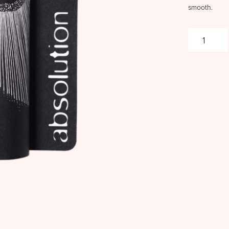
smooth.
Absolution
-
Le
Booster
Lift
aantal