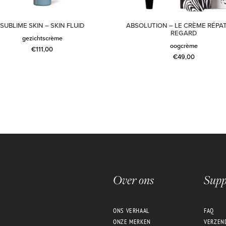
SUBLIME SKIN – SKIN FLUID
ABSOLUTION – LE CRÈME RÉPA
REGARD
gezichtscrème
oogcrème
€
111,00
€
49,00
Over ons
Supp
ONS VERHAAL
FAQ
ONZE MERKEN
VERZEN