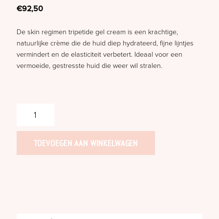
€
92,50
De skin regimen tripetide gel cream is een krachtige,
natuurlijke crème die de huid diep hydrateerd, fijne lijntjes
vermindert en de elasticiteit verbetert. Ideaal voor een
vermoeide, gestresste huid die weer wil stralen.
Skin
regimen
tripetide
gel
TOEVOEGEN AAN WINKELWAGEN
cream
-
Intensieve
anti-
age
hydratatie