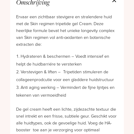
aantal
Omschrijving
Ervaar een zichtbaar stevigere en stralendere huid
met de Skin regimen tripetide gel Cream. Deze
heerlijke formule bevat het unieke longevity complex
van Skin regimen vol anti-oxidanten en botanische
extracten die:
Hydrateren & beschermen – Voedt intensief en
helpt de huidbarriére te versterken
Verstevigen & liften – Tripetiden stimuleren de
collageenprodcutie voor een gladdere huidstructuur
Anti aging werking – Vermindert de fijne lijntjes en
tekenen van vermoeidheid
De gel cream heeft een lichte, zijdezachte textuur die
snel intrekt en een frisse, subtiele geur. Geschikt voor
alle huidtypes, ook de gevoelige huid. Voeg de HA-
booster toe aan je verzorging voor optimaal