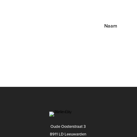
Verstevigend
(
9
)
Verstrakkend
(
2
)
MELD JE AA
Vertsterkend
(
1
)
Verzachtend
(
8
)
Verzorgend
(
15
)
Voedend
(
17
)
Zuiverend
(
1
)
Oude Oosterstraat 3
8911 LD Leeuwarden