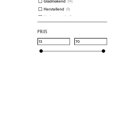
Gladmakend
(
14
)
Herstellend
(
9
)
Hydraterend
(
18
)
Irritatie verminderend
(
1
)
PRIJS
Kalmerend
(
4
)
Ontspannend
(
3
)
Ontstekingsremmend
(
2
)
Poriën verfijnend
(
2
)
Regenerend
(
10
)
Reinigend
(
6
)
Revitaliserend
(
1
)
Stimulerend
(
1
)
Talg absorberend
(
2
)
Verfrissend
(
7
)
Verhelderend
(
12
)
Versterkend
(
12
)