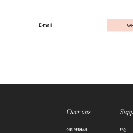
N VOOR HET LAATSTE BEAUTYNIEUWS , ONZE NIEUWSTE PRODUCTEN
AA
Over ons
Supp
ONS VERHAAL
FAQ