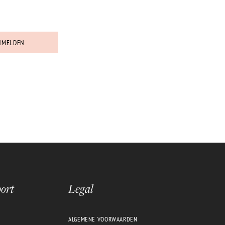
 EN ACTIES!
NMELDEN
ort
Legal
ALGEMENE VOORWAARDEN