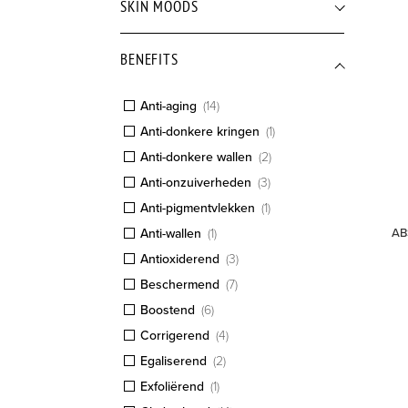
SKIN MOODS
BENEFITS
Anti-aging
(
14
)
Anti-donkere kringen
(
1
)
Anti-donkere wallen
(
2
)
Anti-onzuiverheden
(
3
)
Anti-pigmentvlekken
(
1
)
AB
Anti-wallen
(
1
)
Antioxiderend
(
3
)
Beschermend
(
7
)
Boostend
(
6
)
Corrigerend
(
4
)
Egaliserend
(
2
)
Exfoliërend
(
1
)