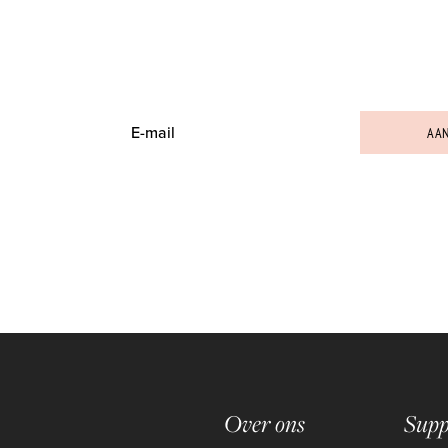
June's
LOVE LETTERS
N VOOR HET LAATSTE BEAUTYNIEUWS , ONZE NIEUWSTE PRODUCTEN
AA
Over ons
Supp