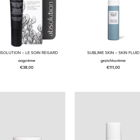
BSOLUTION – LE SOIN REGARD
SUBLIME SKIN – SKIN FLUID
oogcrème
gezichtscrème
€
38,00
€
111,00