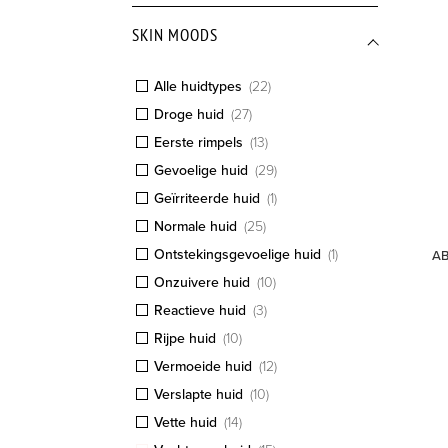
SKIN MOODS
Alle huidtypes
(
22
)
Droge huid
(
27
)
Eerste rimpels
(
13
)
Gevoelige huid
(
29
)
Geïrriteerde huid
(
1
)
Normale huid
(
25
)
Ontstekingsgevoelige huid
(
1
)
AB
Onzuivere huid
(
10
)
Reactieve huid
(
3
)
Rijpe huid
(
10
)
Vermoeide huid
(
12
)
Verslapte huid
(
10
)
Vette huid
(
14
)