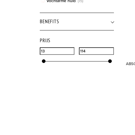
Vochtarme huid
(
15
)
BENEFITS
PRIJS
ABS